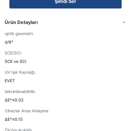
Şimdi Sor
Ürün Detayları
optik geometri:
d/8°
SCE/SCI:
SCE ve SCI
UV Işık Kaynağı:
EVET
tekrarlanabilirlik:
ΔE*≤0.02
Cihazlar Arası Anlaşma:
ΔE*≤0.15
Ölçüm Açıklığı: