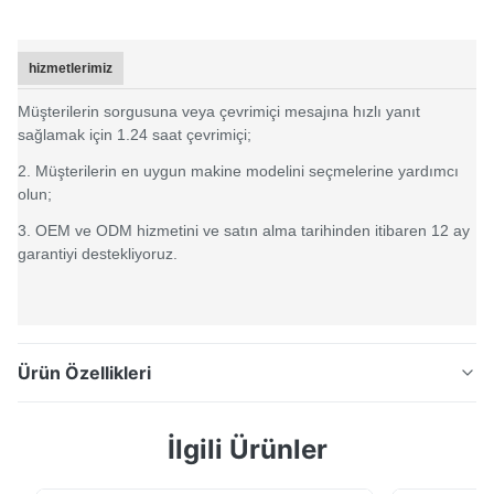
hizmetlerimiz
Müşterilerin sorgusuna veya çevrimiçi mesajına hızlı yanıt
sağlamak için 1.24 saat çevrimiçi;
2. Müşterilerin en uygun makine modelini seçmelerine yardımcı
olun;
3. OEM ve ODM hizmetini ve satın alma tarihinden itibaren 12 ay
garantiyi destekliyoruz.
Ürün Özellikleri
Üç açıklık 8mm 4mm 1*3mm Pantone Yazılımlı
İlgili Ürünler
Taşınabilir Spektrofotometre TS7708 Kolorimetre
Şirket Bilgisi Silk. yüksek teknoloji ürünü bir