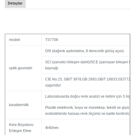
Detaylar
modeli
TS7708
D/8 (dağınık aydınlatma, 8 derecelik görüş açısı)
SCI (yansıtıcı bileşen dahil)/SCE (yansıyan bileşen hariç
optik geometri
kaynağı
CIE No.15, GB/T 3978,GB 2893,GB/T 18833,ISO7724-
uygundur
Laboratuvarda doğru renk analizi ve iletimi için 3 ölçüm
karakteristik
Plastik elektronik, boya ve mürekkep, tekstil ve giysi b
endüstrilerde hassas renk ölçümü ve kalite kontrolü ile
Küre Boyutunu
Φ40mm
Entegre Etme