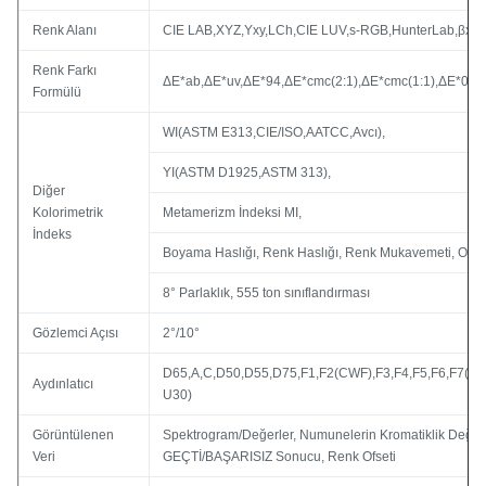
Renk Alanı
CIE LAB,XYZ,Yxy,LCh,CIE LUV,s-RGB,HunterLab,βxy,D
Renk Farkı
ΔE*ab,ΔE*uv,ΔE*94,ΔE*cmc(2:1),ΔE*cmc(1:1),ΔE*00,
Formülü
WI(ASTM E313,CIE/ISO,AATCC,Avcı),
YI(ASTM D1925,ASTM 313),
Diğer
Kolorimetrik
Metamerizm İndeksi MI,
İndeks
Boyama Haslığı, Renk Haslığı, Renk Mukavemeti, Opak
8° Parlaklık, 555 ton sınıflandırması
Gözlemci Açısı
2°/10°
D65,A,C,D50,D55,D75,F1,F2(CWF),F3,F4,F5,F6,F7(DLF
Aydınlatıcı
U30)
Görüntülenen
Spektrogram/Değerler, Numunelerin Kromatiklik Değerle
Veri
GEÇTİ/BAŞARISIZ Sonucu, Renk Ofseti