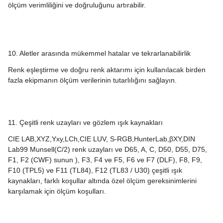
ölçüm verimliliğini ve doğruluğunu artırabilir.
10. Aletler arasında mükemmel hatalar ve tekrarlanabilirlik
Renk eşleştirme ve doğru renk aktarımı için kullanılacak birden
fazla ekipmanın ölçüm verilerinin tutarlılığını sağlayın.
11. Çeşitli renk uzayları ve gözlem ışık kaynakları
CIE LAB,XYZ,Yxy,LCh,CIE LUV, S-RGB,HunterLab,βXY,DIN
Lab99 Munsell(C/2) renk uzayları ve D65, A, C, D50, D55, D75,
F1, F2 (CWF) sunun ), F3, F4 ve F5, F6 ve F7 (DLF), F8, F9,
F10 (TPL5) ve F11 (TL84), F12 (TL83 / U30) çeşitli ışık
kaynakları, farklı koşullar altında özel ölçüm gereksinimlerini
karşılamak için ölçüm koşulları.