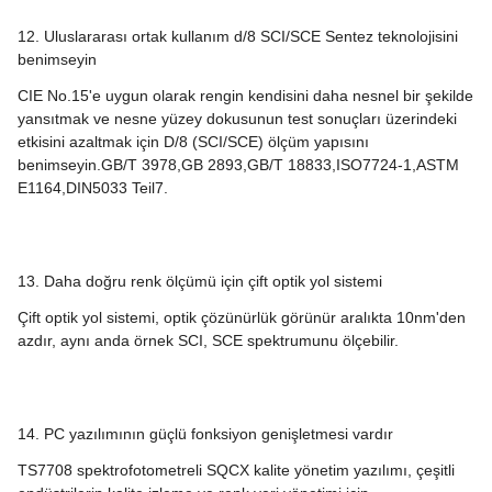
12. Uluslararası ortak kullanım d/8 SCI/SCE Sentez teknolojisini
benimseyin
CIE No.15'e uygun olarak rengin kendisini daha nesnel bir şekilde
yansıtmak ve nesne yüzey dokusunun test sonuçları üzerindeki
etkisini azaltmak için D/8 (SCI/SCE) ölçüm yapısını
benimseyin.GB/T 3978,GB 2893,GB/T 18833,ISO7724-1,ASTM
E1164,DIN5033 Teil7.
13. Daha doğru renk ölçümü için çift optik yol sistemi
Çift optik yol sistemi, optik çözünürlük görünür aralıkta 10nm'den
azdır, aynı anda örnek SCI, SCE spektrumunu ölçebilir.
14. PC yazılımının güçlü fonksiyon genişletmesi vardır
TS7708 spektrofotometreli SQCX kalite yönetim yazılımı, çeşitli