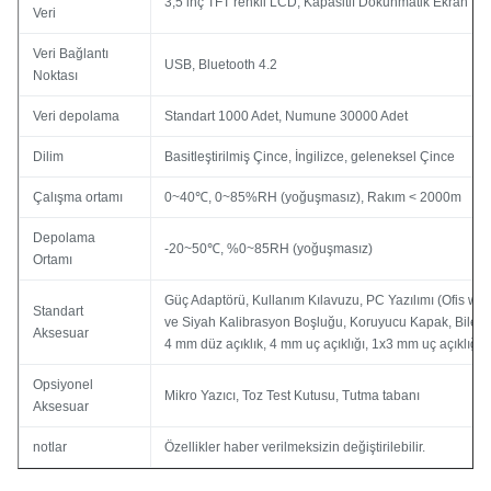
3,5 inç TFT renkli LCD, Kapasitif Dokunmatik Ekran
Veri
Veri Bağlantı
USB, Bluetooth 4.2
Noktası
Veri depolama
Standart 1000 Adet, Numune 30000 Adet
Dilim
Basitleştirilmiş Çince, İngilizce, geleneksel Çince
Çalışma ortamı
0~40℃, 0~85%RH (yoğuşmasız), Rakım < 2000m
Depolama
-20~50℃, %0~85RH (yoğuşmasız)
Ortamı
Güç Adaptörü, Kullanım Kılavuzu, PC Yazılımı (Ofis web
Standart
ve Siyah Kalibrasyon Boşluğu, Koruyucu Kapak, Bilek ka
Aksesuar
4 mm düz açıklık, 4 mm uç açıklığı, 1x3 mm uç açıklığı
Opsiyonel
Mikro Yazıcı, Toz Test Kutusu, Tutma tabanı
Aksesuar
notlar
Özellikler haber verilmeksizin değiştirilebilir.