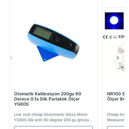
kuruluştur.Fotoelektrik algılama teknolojisi alanında ve
renk yönetimi alanında fotoelektrik algılama ürünleri
araştırıyor, geliştiriyor, üretiyor ve pazarl...
Otomatik Kalibrasyon 200gu 60
NR100 Silk
Derece 0.1s Silk Parlaklık Ölçer
Ölçer 8mm
YG60S
Low cost cheap Glossmeter Gloss Meter
Cheap India
YG60S Silk with 60 degree 200 gu glossy
Measurement
measurement YG60S 60° Economic Gloss
meter Silk