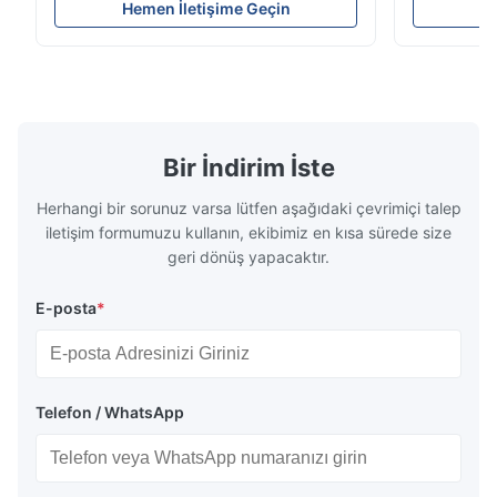
Meter can test material with gloss (0-
aperture Pr
Hemen İletişime Geçin
He
200Gu), and universally apply to paint, ink,
Precision C
stoving varnish, coating, wood products;
concentrat
marble, granite, vitrified polished tile,
develops a 
pottery brick and ...
portable co
model NR100
Bir İndirim İste
Herhangi bir sorunuz varsa lütfen aşağıdaki çevrimiçi talep
iletişim formumuzu kullanın, ekibimiz en kısa sürede size
geri dönüş yapacaktır.
E-posta
*
Telefon / WhatsApp