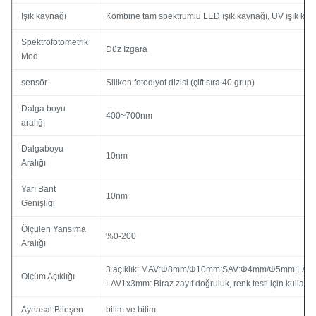
Işık kaynağı
Kombine tam spektrumlu LED ışık kaynağı, UV ışık kay
Spektrofotometrik
Düz Izgara
Mod
sensör
Silikon fotodiyot dizisi (çift sıra 40 grup)
Dalga boyu
400~700nm
aralığı
Dalgaboyu
10nm
Aralığı
Yarı Bant
10nm
Genişliği
Ölçülen Yansıma
%0-200
Aralığı
3 açıklık: MAV:Φ8mm/Φ10mm;SAV:Φ4mm/Φ5mm;LAV
Ölçüm Açıklığı
LAV1x3mm: Biraz zayıf doğruluk, renk testi için kullanıla
Aynasal Bileşen
bilim ve bilim