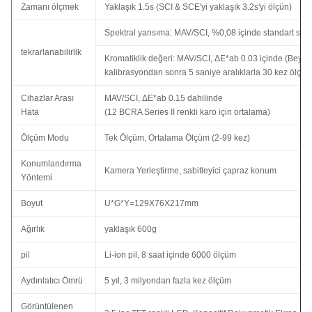
Zamanı ölçmek
Yaklaşık 1.5s (SCI & SCE'yi yaklaşık 3.2s'yi ölçün)
Spektral yansıma: MAV/SCI, %0,08 içinde standart sap
tekrarlanabilirlik
Kromatiklik değeri: MAV/SCI, ΔE*ab 0.03 içinde (Beyaz
kalibrasyondan sonra 5 saniye aralıklarla 30 kez ölçü
Cihazlar Arası
MAV/SCI, ΔE*ab 0.15 dahilinde
Hata
(12 BCRA Series II renkli karo için ortalama)
Ölçüm Modu
Tek Ölçüm, Ortalama Ölçüm (2-99 kez)
Konumlandırma
Kamera Yerleştirme, sabitleyici çapraz konum
Yöntemi
Boyut
U*G*Y=129X76X217mm
Ağırlık
yaklaşık 600g
pil
Li-ion pil, 8 saat içinde 6000 ölçüm
Aydınlatıcı Ömrü
5 yıl, 3 milyondan fazla kez ölçüm
Görüntülenen