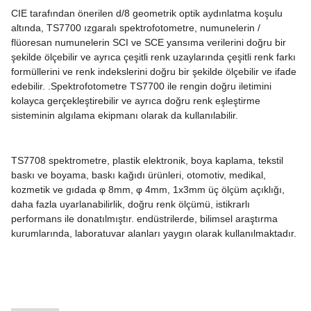
CIE tarafından önerilen d/8 geometrik optik aydınlatma koşulu
altında, TS7700 ızgaralı spektrofotometre, numunelerin /
flüoresan numunelerin SCI ve SCE yansıma verilerini doğru bir
şekilde ölçebilir ve ayrıca çeşitli renk uzaylarında çeşitli renk farkı
formüllerini ve renk indekslerini doğru bir şekilde ölçebilir ve ifade
edebilir. .Spektrofotometre TS7700 ile rengin doğru iletimini
kolayca gerçekleştirebilir ve ayrıca doğru renk eşleştirme
sisteminin algılama ekipmanı olarak da kullanılabilir.
TS7708 spektrometre, plastik elektronik, boya kaplama, tekstil
baskı ve boyama, baskı kağıdı ürünleri, otomotiv, medikal,
kozmetik ve gıdada φ 8mm, φ 4mm, 1x3mm üç ölçüm açıklığı,
daha fazla uyarlanabilirlik, doğru renk ölçümü, istikrarlı
performans ile donatılmıştır. endüstrilerde, bilimsel araştırma
kurumlarında, laboratuvar alanları yaygın olarak kullanılmaktadır.