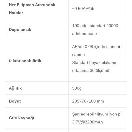
Her Ekipman Arasındaki
≤0.50ΔE*ab
Hatalar
100 adet standart 20000
Depolamak
adet numune
ΔE*ab 0.08 içinde standart
sapma
tekrarlanabilirlik
Standart beyaz plakanın
ortalama 30 ölçümü
Ağırlık
500g
Boyut
205×70×100 mm
Şarj edilebilir lityum iyon pil
Güç kaynağı
3.7V@3200mAh