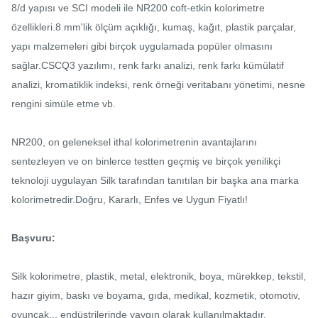
8/d yapısı ve SCI modeli ile NR200 coft-etkin kolorimetre
özellikleri.8 mm'lik ölçüm açıklığı, kumaş, kağıt, plastik parçalar,
yapı malzemeleri gibi birçok uygulamada popüler olmasını
sağlar.CSCQ3 yazılımı, renk farkı analizi, renk farkı kümülatif
analizi, kromatiklik indeksi, renk örneği veritabanı yönetimi, nesne
rengini simüle etme vb.
NR200, on geleneksel ithal kolorimetrenin avantajlarını
sentezleyen ve on binlerce testten geçmiş ve birçok yenilikçi
teknoloji uygulayan Silk tarafından tanıtılan bir başka ana marka
kolorimetredir.Doğru, Kararlı, Enfes ve Uygun Fiyatlı!
Başvuru:
Silk kolorimetre, plastik, metal, elektronik, boya, mürekkep, tekstil,
hazır giyim, baskı ve boyama, gıda, medikal, kozmetik, otomotiv,
oyuncak... endüstrilerinde yaygın olarak kullanılmaktadır.