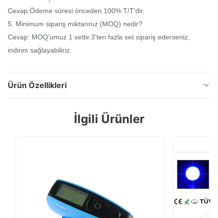
Cevap:Ödeme süresi önceden 100% T/T'dir.
5. Minimum sipariş miktarınız (MOQ) nedir?
Cevap: MOQ'umuz 1 settir.3'ten fazla set sipariş ederseniz,
indirim sağlayabiliriz.
Ürün Özellikleri
NR200 renk farkı ile plastikler için taşınabilir
İlgili Ürünler
kolorimetre Formül E*ab L*ab E*C*H Kısa Tanıtım: 8/d
yapısı ve SCI modeli ile NR200 coft-etkin kolorimetre
özellikleri.8 mm'lik ölçüm açıklığı, kumaş, kağıt, plastik
parçalar, yapı malzemeleri gibi birçok uygulamada
popüler olmasını sağlar.CSCQ3 yazıl...