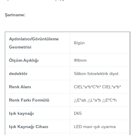
Şartname:
Aydınlatıcı/Görüntüleme
8/gün
Geometrisi
Ölçüm Açıklığı
Φ8mm
dedektör
Silikon fotoelektrik diyot
Renk Alanı
CIEL*a*b*C*h* CIEL*a*b*
Renk Farkı Formülü
△E*ab △L*a*b △E*C*h
Işık kaynağı
D65
Işık Kaynağı Cihazı
LED mavi ışık uyarma