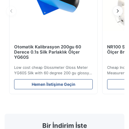
Otomatik Kalibrasyon 200gu 60
NR100 Silk
Derece 0.1s Silk Parlaklık Ölçer
Ölçer 8mm
YG60S
Low cost cheap Glossmeter Gloss Meter
Cheap India
YG60S Silk with 60 degree 200 gu glossy
Measurement
measurement YG60S 60° Economic Gloss
meter Silk
Meter can test material with gloss (0-
aperture Pr
Hemen İletişime Geçin
He
200Gu), and universally apply to paint, ink,
Precision C
stoving varnish, coating, wood products;
concentrat
marble, granite, vitrified polished tile,
develops a 
pottery brick and ...
portable co
model NR100
Bir İndirim İste