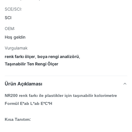
SCE/SCI:
SCI
OEM:
Hoş geldin
Vurgulamak
renk farkı ölçer
,
boya rengi analizörü
,
Taşınabilir Ten Rengi Ölçer
Ürün Açıklaması
NR200 renk farkı ile plastikler için taşınabilir kolorimetre
Formül E*ab L*ab E*C*H
Kısa Tanıtım: