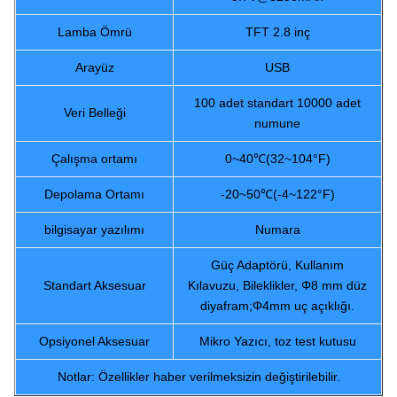
Lamba Ömrü
TFT 2.8 inç
Arayüz
USB
100 adet standart 10000 adet
Veri Belleği
numune
Çalışma ortamı
0~40℃(32~104°F)
Depolama Ortamı
-20~50℃(-4~122°F)
bilgisayar yazılımı
Numara
Güç Adaptörü, Kullanım
Standart Aksesuar
Kılavuzu, Bileklikler, Φ8 mm düz
diyafram;Φ4mm uç açıklığı.
Opsiyonel Aksesuar
Mikro Yazıcı, toz test kutusu
Notlar: Özellikler haber verilmeksizin değiştirilebilir.