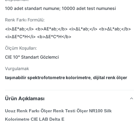
100 adet standart numune; 10000 adet test numunesi
Renk Farkı Formülü:
<i>ΔE*ab;</i> <b>AE*ab;</b> <i>ΔL*ab;</i> <b>ΔL*ab;</b>
<i>ΔE*C*H</i> <b>ΔE*C*H</b>
Ölçüm Koşulları:
CIE 10° Standart Gözlemci
Vurgulamak
taşınabilir spektrofotometre kolorimetre
,
dijital renk ölçer
Ürün Açıklaması
Ucuz Renk Farkı Ölçer Renk Testi Ölçer NR100 Silk
Kolorimetre CIE LAB Delta E