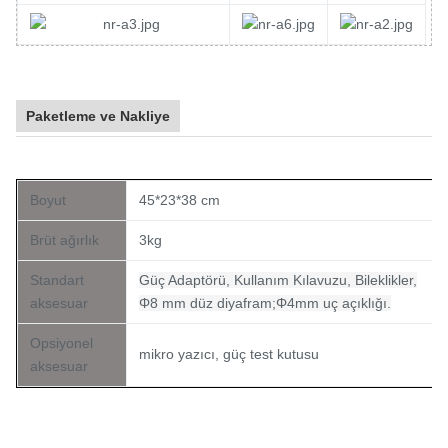
Paketleme ve Nakliye
Boyut
45*23*38 cm
Brüt ağırlık
3kg
Standart
Güç Adaptörü, Kullanım Kılavuzu, Bileklikler,
aksesuar
Φ8 mm düz diyafram;Φ4mm uç açıklığı.
Opsiyonel
mikro yazıcı, güç test kutusu
aksesuar