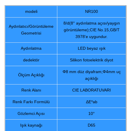
modeli
NR100
8/d(8° aydınlatma açısı/yaygın
Aydınlatıcı/Görüntüleme
görüntüleme);CIE No.15,GB/T
Geometrisi
3978'e uygundur.
Aydınlatma
LED beyaz ışık
dedektör
Silikon fotoelektrik diyot
Φ8 mm düz diyafram;Φ4mm uç
Ölçüm Açıklığı
açıklığı
Renk Alanı
CIE LABORATUVARI
Renk Farkı Formülü
ΔE*ab
Gözlemci Açısı
10°
Işık kaynağı
D65