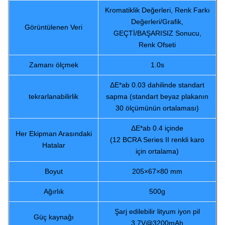
Kromatiklik Değerleri, Renk Farkı
Değerleri/Grafik,
Görüntülenen Veri
GEÇTİ/BAŞARISIZ Sonucu,
Renk Ofseti
Zamanı ölçmek
1.0s
ΔE*ab 0.03 dahilinde standart
tekrarlanabilirlik
sapma (standart beyaz plakanın
30 ölçümünün ortalaması)
ΔE*ab 0.4 içinde
Her Ekipman Arasındaki
(12 BCRA Series II renkli karo
Hatalar
için ortalama)
Boyut
205×67×80 mm
Ağırlık
500g
Şarj edilebilir lityum iyon pil
Güç kaynağı
3.7V@3200mAh