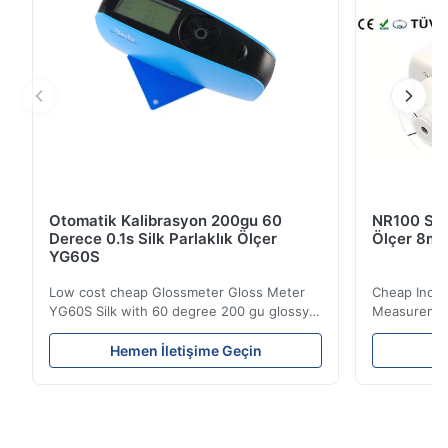
Otomatik Kalibrasyon 200gu 60
NR100 Silk
Derece 0.1s Silk Parlaklık Ölçer
Ölçer 8mm
YG60S
Low cost cheap Glossmeter Gloss Meter
Cheap India
YG60S Silk with 60 degree 200 gu glossy
Measurement
measurement YG60S 60° Economic Gloss
meter Silk
Meter can test material with gloss (0-
aperture Pr
Hemen İletişime Geçin
He
200Gu), and universally apply to paint, ink,
Precision C
stoving varnish, coating, wood products;
concentrat
marble, granite, vitrified polished tile,
develops a 
pottery brick and ...
portable co
model NR100