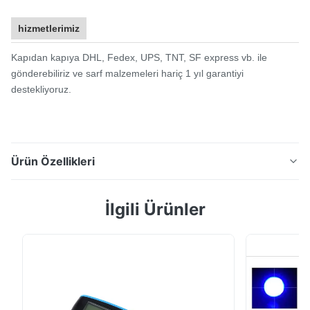
hizmetlerimiz
Kapıdan kapıya DHL, Fedex, UPS, TNT, SF express vb. ile
gönderebiliriz ve sarf malzemeleri hariç 1 yıl garantiyi
destekliyoruz.
Ürün Özellikleri
Ucuz Renk Farkı Ölçer Renk Testi Ölçer NR100 Silk
İlgili Ürünler
Kolorimetre CIE LAB Delta E Silk Ar-Ge ekibi, müşteri
ihtiyaçlarına odaklanır ve yüksek hassasiyetli ve düşük
maliyetli bir taşınabilir kolorimetre NR100 geliştirir.Bu
yeni model NR100, çoğu numune kullanımı için uygun
olan Φ8mm düz açıklık ve Φ4mm u...