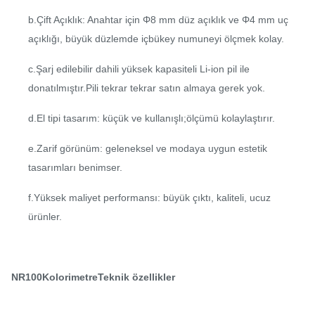
b.Çift Açıklık: Anahtar için Φ8 mm düz açıklık ve Φ4 mm uç
açıklığı, büyük düzlemde içbükey numuneyi ölçmek kolay.
c.Şarj edilebilir dahili yüksek kapasiteli Li-ion pil ile
donatılmıştır.Pili tekrar tekrar satın almaya gerek yok.
d.El tipi tasarım: küçük ve kullanışlı;ölçümü kolaylaştırır.
e.Zarif görünüm: geleneksel ve modaya uygun estetik
tasarımları benimser.
f.Yüksek maliyet performansı: büyük çıktı, kaliteli, ucuz
ürünler.
NR1
0
0
Kolorimetre
Teknik özellikler