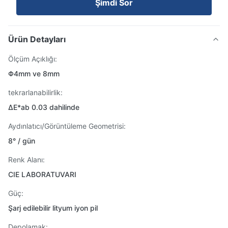
Şimdi Sor
Ürün Detayları
Ölçüm Açıklığı:
Φ4mm ve 8mm
tekrarlanabilirlik:
ΔE*ab 0.03 dahilinde
Aydınlatıcı/Görüntüleme Geometrisi:
8° / gün
Renk Alanı:
CIE LABORATUVARI
Güç:
Şarj edilebilir lityum iyon pil
Depolamak: