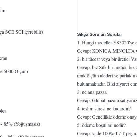
çüm
a SCE SCI içerebilir)
Sıkça Sorulan Sorular
1. Hangi modeller YS3020'ye e
Cevap: KONICA MINOLTA CM-7
kran
2. bir tüccar veya bir üretici Va
Cevap: biz Silk bir üretici, biz
inde 5000 Ölçüm
renk ölçüm aletleri ve parlak m
bulunmaktadır. Bizi ziyaret etm
3. ne ana pazar.
Cevap: Global pazara satıyoruz
4. teslim süresi ne kadardır?
olca
Cevap: Genellikle ödeme onayl
 ~ 85% (Yoğuşmasız)
5. ödeme koşulları nedir?
Cevap: vade 100% T / T peşin
 0 ~ 85% (Yoğuşmasız)