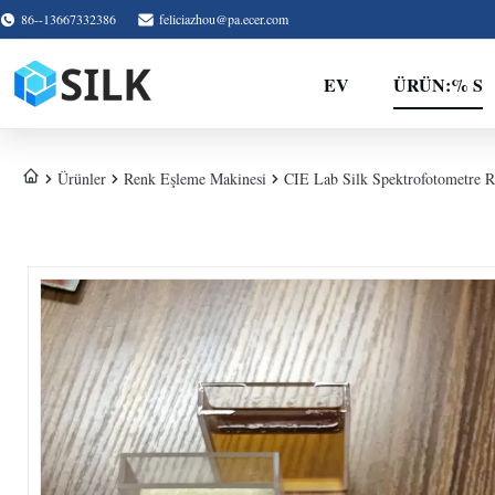
86--13667332386
feliciazhou@pa.ecer.com
EV
ÜRÜN:% S
Ürünler
Renk Eşleme Makinesi
CIE Lab Silk Spektrofotometre 