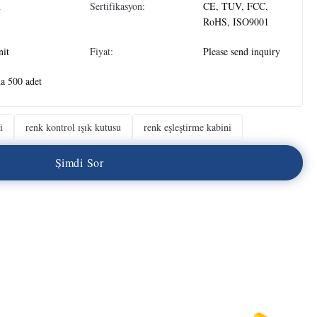
n
Sertifikasyon:
CE, TUV, FCC,
RoHS, ISO9001
nit
Fiyat:
Please send inquiry
a 500 adet
i
renk kontrol ışık kutusu
renk eşleştirme kabini
Ş
i
m
d
i
S
o
r