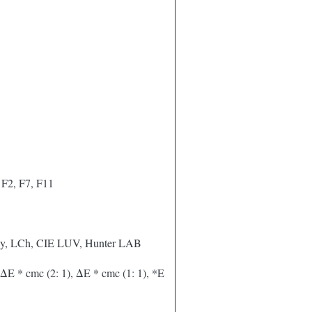
 F2, F7, F11
xy, LCh, CIE LUV, Hunter LAB
ΔE * cmc (2: 1), ΔE * cmc (1: 1), *E