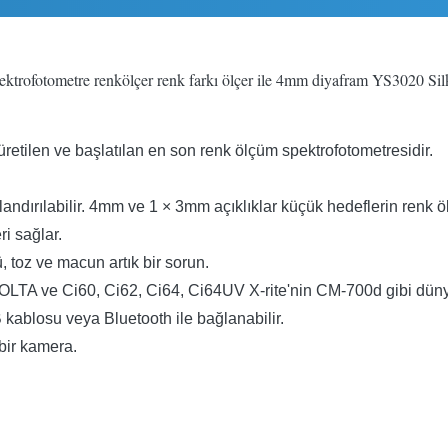
ektrofotometre renkölçer renk farkı ölçer ile 4mm diyafram YS3020 Silk
 üretilen ve başlatılan en son renk ölçüm spektrofotometresidir.
dırılabilir.
4mm ve 1 × 3mm açıklıklar küçük hedeflerin renk öl
ri sağlar.
, toz ve macun artık bir sorun.
LTA ve Ci60, Ci62, Ci64, Ci64UV X-rite'nin CM-700d gibi dünya
kablosu veya Bluetooth ile bağlanabilir.
bir kamera.