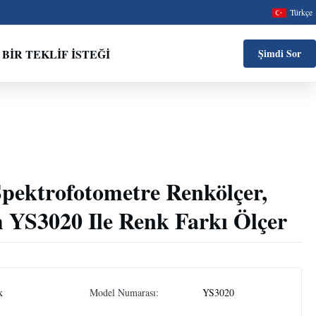
Türkçe
BIR TEKLIF ISTEĞI
Şimdi Sor
Spektrofotometre Renkölçer,
YS3020 Ile Renk Farkı Ölçer
k
Model Numarası:
YS3020