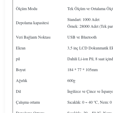
Ölçüm Modu
Tek Ölçüm ve Ortalama Öl
Standart: 1000 Adet
Depolama kapasitesi
Örnek: 28000 Adet (Tek parç
Veri Bağlantı Noktası
USB ve Bluetooth
Ekran
3,5 inç LCD Dokunmatik E
pil
Dahili Li-ion Pil, 8 saat iç
Boyut
184 * 77 * 105mm
Ağırlık
600g
Dil
İngilizce ve Çince ve İspany
Çalışma ortamı
Sıcaklık: 0 ~ 40 ℃, Nem: 0
Depolama Ortamı
Sıcaklık: -20 ~ 50 ℃, Nem: