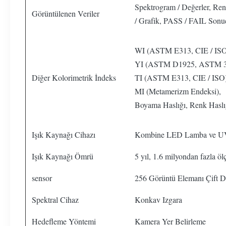
Spektrogram / Değerler, Renk
Görüntülenen Veriler
/ Grafik, PASS / FAIL Sonu
WI (ASTM E313, CIE / ISO
YI (ASTM D1925, ASTM 3
Diğer Kolorimetrik İndeks
TI (ASTM E313, CIE / ISO)
MI (Metamerizm Endeksi),
Boyama Haslığı, Renk Haslı
Işık Kaynağı Cihazı
Kombine LED Lamba ve U
Işık Kaynağı Ömrü
5 yıl, 1.6 milyondan fazla ö
sensor
256 Görüntü Elemanı Çift 
Spektral Cihaz
Konkav Izgara
Hedefleme Yöntemi
Kamera Yer Belirleme