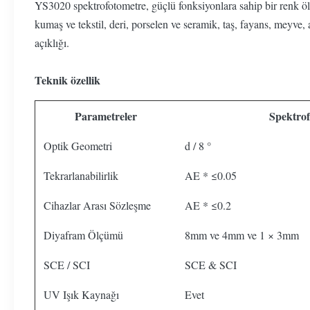
YS3020 spektrofotometre, güçlü fonksiyonlara sahip bir renk öl
kumaş ve tekstil, deri, porselen ve seramik, taş, fayans, meyv
açıklığı.
Teknik özellik
Parametreler
Spektro
Optik Geometri
d / 8 °
Tekrarlanabilirlik
AE * ≤0.05
Cihazlar Arası Sözleşme
AE * ≤0.2
Diyafram Ölçümü
8mm ve 4mm ve 1 × 3mm
SCE / SCI
SCE & SCI
UV Işık Kaynağı
Evet