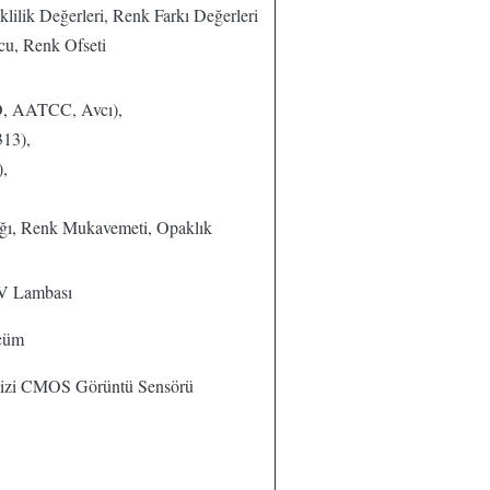
lilik Değerleri, Renk Farkı Değerleri
cu, Renk Ofseti
, AATCC, Avcı),
13),
,
ğı, Renk Mukavemeti, Opaklık
V Lambası
lçüm
Dizi CMOS Görüntü Sensörü