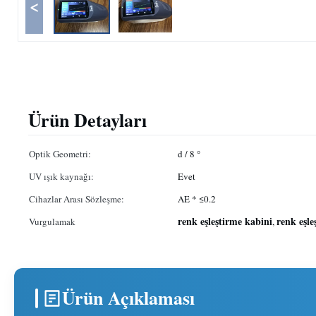
<
Ürün Detayları
Optik Geometri:
d / 8 °
UV ışık kaynağı:
Evet
Cihazlar Arası Sözleşme:
AE * ≤0.2
renk eşleştirme kabini
renk eşle
Vurgulamak
,
Ürün Açıklaması