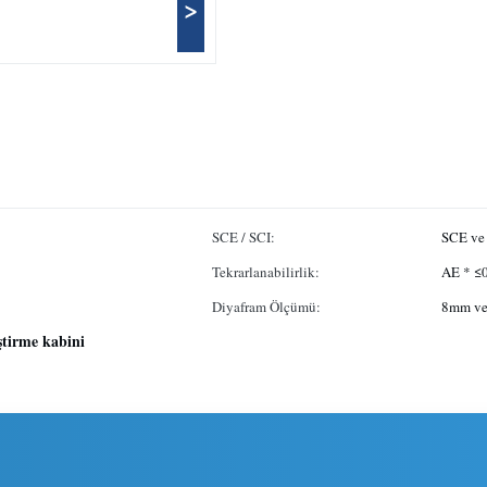
>
SCE / SCI:
SCE ve
Tekrarlanabilirlik:
AE * ≤
Diyafram Ölçümü:
8mm ve
ştirme kabini