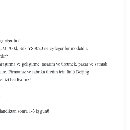
şdeğerdir?
00d, Silk YS3020 ile eşdeğer bir modeldir.
rdır?
 araştırma ve geliştirme, tasarım ve üretmek, pazar ve satmak
etre. Firmamız ve fabrika üretim için ünlü Beijing
enizi bekliyoruz!
.
andıktan sonra 1-3 iş günü.
.