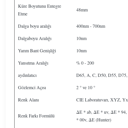
Küre Boyutunu Entegre
48mm
Etme
Dalga boyu aralığı
400nm - 700nm
Dalgaboyu Aralığı
10nm
Yarım Bant Genişliği
10nm
Yansıtma Aralığı
% 0 - 200
aydınlatıcı
D65, A, C, D50, D55, D75,
Gözlemci Açısı
2 ° ve 10 °
Renk Alanı
CIE Laboratuvarı, XYZ, Y
ΔE * ab, ΔE * uv, ΔE * 94, 
Renk Farkı Formülü
* 00v, ΔE (Hunter)