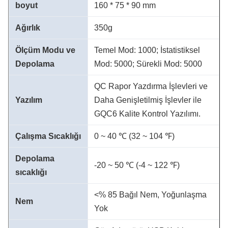
boyut
160 * 75 * 90 mm
Ağırlık
350g
Ölçüm Modu ve
Temel Mod: 1000;
İstatistiksel
Depolama
Mod: 5000;
Sürekli Mod: 5000
QC Rapor Yazdırma İşlevleri ve
Yazılım
Daha Genişletilmiş İşlevler ile
GQC6 Kalite Kontrol Yazılımı.
Çalışma Sıcaklığı
0 ~ 40 ℃ (32 ~ 104 ℉)
Depolama
-20 ~ 50 ℃ (-4 ~ 122 ℉)
sıcaklığı
<% 85 Bağıl Nem, Yoğunlaşma
Nem
Yok