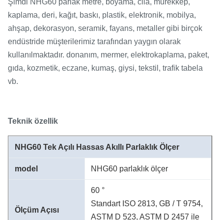
Şimdi NHG60 parlak metre, boyama, cila, mürekkep,
kaplama, deri, kağıt, baskı, plastik, elektronik, mobilya,
ahşap, dekorasyon, seramik, fayans, metaller gibi birçok
endüstride müşterilerimiz tarafından yaygın olarak
kullanılmaktadır. donanım, mermer, elektrokaplama, paket,
gıda, kozmetik, eczane, kumaş, giysi, tekstil, trafik tabela
vb.
Teknik özellik
NHG60 Tek Açılı Hassas Akıllı Parlaklık Ölçer
model
NHG60 parlaklık ölçer
60 °
Standart ISO 2813, GB / T 9754,
Ölçüm Açısı
ASTM D 523, ASTM D 2457 ile