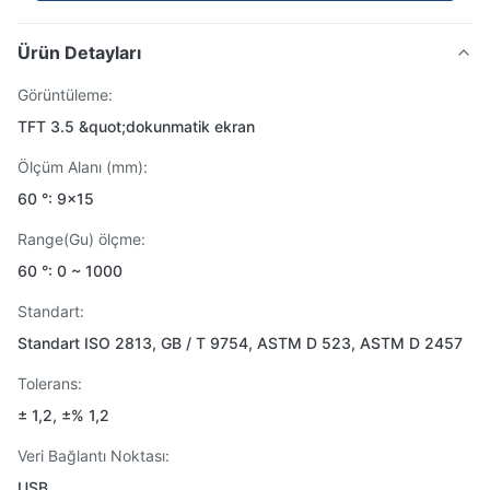
Ürün Detayları
Görüntüleme:
TFT 3.5 &quot;dokunmatik ekran
Ölçüm Alanı (mm):
60 °: 9x15
Range(Gu) ölçme:
60 °: 0 ~ 1000
Standart:
Standart ISO 2813, GB / T 9754, ASTM D 523, ASTM D 2457
Tolerans:
± 1,2, ±% 1,2
Veri Bağlantı Noktası:
USB