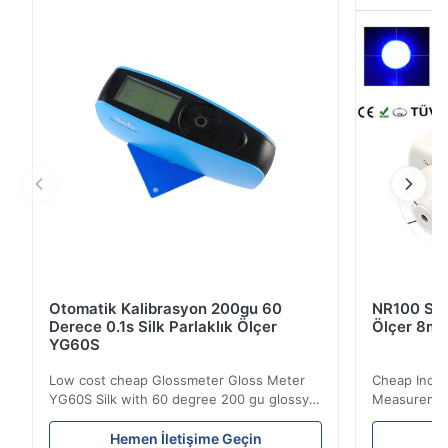
standardı GB / T9754'e ve ayrıca standart ASTM D
523 ve ASTM D 2457'ye uygun olarak araştırılmış ...
Otomatik Kalibrasyon 200gu 60
NR100 Silk
Derece 0.1s Silk Parlaklık Ölçer
Ölçer 8mm
YG60S
Low cost cheap Glossmeter Gloss Meter
Cheap India
YG60S Silk with 60 degree 200 gu glossy
Measurement
measurement YG60S 60° Economic Gloss
meter Silk
Meter can test material with gloss (0-
aperture Pr
Hemen İletişime Geçin
He