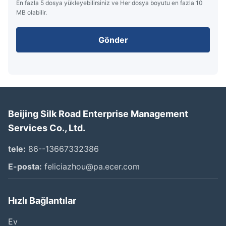
En fazla 5 dosya yükleyebilirsiniz ve Her dosya boyutu en fazla 10
MB olabilir.
Gönder
Beijing Silk Road Enterprise Management
Services Co., Ltd.
tele:
86--13667332386
E-posta:
feliciazhou@pa.ecer.com
Hızlı Bağlantılar
Ev