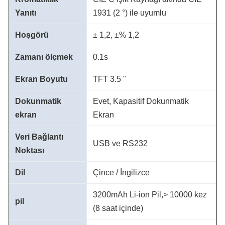
Yanıtı
1931 (2 °) ile uyumlu
Hoşgörü
± 1,2, ±% 1,2
Zamanı ölçmek
0.1s
Ekran Boyutu
TFT 3.5 "
Dokunmatik
Evet, Kapasitif Dokunmatik
ekran
Ekran
Veri Bağlantı
USB ve RS232
Noktası
Dil
Çince / İngilizce
3200mAh Li-ion Pil,> 10000 kez
pil
(8 saat içinde)