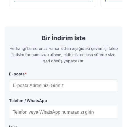
200Gu), and universally apply to paint, ink,
Precision C
stoving varnish, coating, wood products;
concentrat
marble, granite, vitrified polished tile,
develops a 
pottery brick and ...
portable co
model NR100
Bir İndirim İste
Herhangi bir sorunuz varsa lütfen aşağıdaki çevrimiçi talep
iletişim formumuzu kullanın, ekibimiz en kısa sürede size
geri dönüş yapacaktır.
E-posta
*
Telefon / WhatsApp