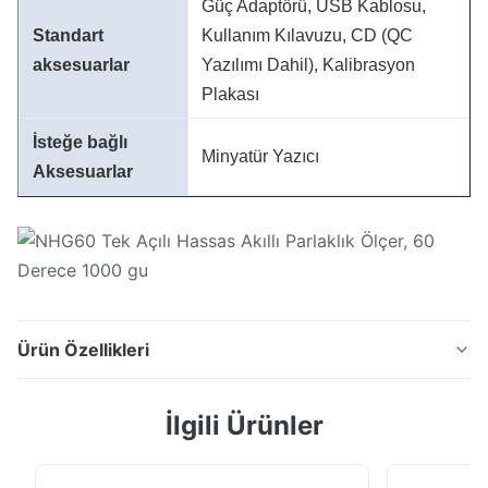
Güç Adaptörü, USB Kablosu,
Standart
Kullanım Kılavuzu, CD (QC
aksesuarlar
Yazılımı Dahil), Kalibrasyon
Plakası
İsteğe bağlı
Minyatür Yazıcı
Aksesuarlar
Ürün Özellikleri
NHG60 Tek Açılı Hassas Akıllı Parlaklık Ölçer, 60
İlgili Ürünler
Derece 1000 gu Tamamen özel fikri mülkiyet hakları
tamamen Silk'a ait olan NHG60 tek açılı akıllı
glossmetre, uluslararası standart ISO2813 ve Çin ulusal