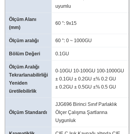
uyumlu
Ölçüm Alanı
60 °: 9x15
(mm)
Ölçüm aralığı
60 °: 0 ~ 1000GU
Bölüm Değeri
0.1GU
Ölçüm Aralığı
0-10GU 10-100GU 100-1000GU
Tekrarlanabilirliği
± 0.1GU ± 0.2GU ±% 0.2 GU
Yeniden
± 0.2GU ± 0.5GU ±% 0.5 GU
üretilebilirlik
JJG696 Birinci Sınıf Parlaklık
Ölçüm Standardı
Ölçer Çalışma Şartlarına
Uygunluk
Kromatiklik
CIE C Işık Kaynağı altında CIE